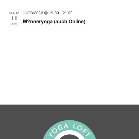
Nav
und
Ansichten,
11/03/2022 @ 19:30
-
21:00
MÄRZ
11
M?nneryoga (auch Online)
Navigatio
2022