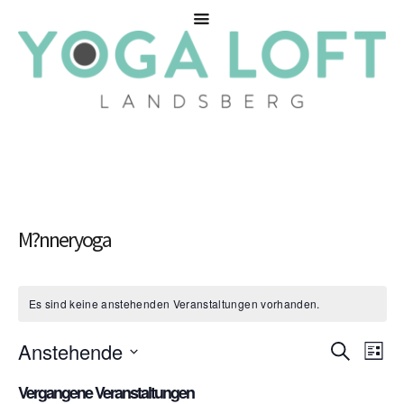
M?nneryoga
Es sind keine anstehenden Veranstaltungen vorhanden.
Anstehende
Ver
Veranstal
SUCHE
LISTE
Ans
Datum
Suche
Vergangene Veranstaltungen
wählen.