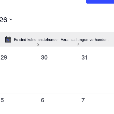
26
Es sind keine anstehenden Veranstaltungen vorhanden.
Hinweis
MITTWOCH
D
DONNERSTAG
F
FREITAG
0
0
0
29
30
31
gen,
Veranstaltungen,
Veranstaltungen,
Veranstalt
0
0
0
5
6
7
gen,
Veranstaltungen,
Veranstaltungen,
Veranstalt