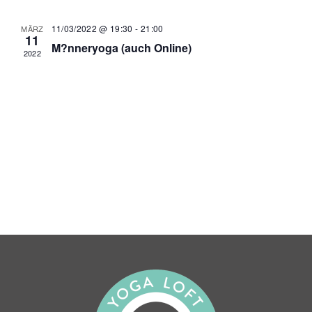
Nav
und
Ansichten,
11/03/2022 @ 19:30
-
21:00
MÄRZ
11
M?nneryoga (auch Online)
Navigatio
2022