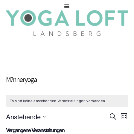
M?nneryoga
Es sind keine anstehenden Veranstaltungen vorhanden.
Anstehende
Ver
Veranstal
SUCHE
LISTE
Ans
Datum
Suche
Vergangene Veranstaltungen
wählen.